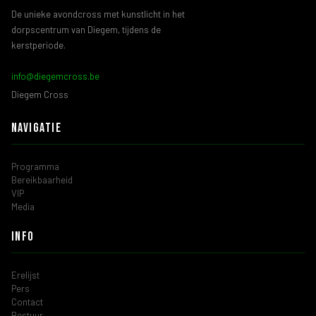
De unieke avondcross met kunstlicht in het
dorpscentrum van Diegem, tijdens de
kerstperiode.
info@diegemcross.be
Diegem Cross
Navigatie
Programma
Bereikbaarheid
VIP
Media
Info
Erelijst
Pers
Contact
Bestuur