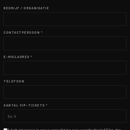
BEDRIJF / ORGANISATIE
CONTACTPERSOON *
E-MAILADRES *
TELEFOON
AANTAL VIP-TICKETS *
Ik heb interesse in een overnachting aan voordeeltarief (Van der