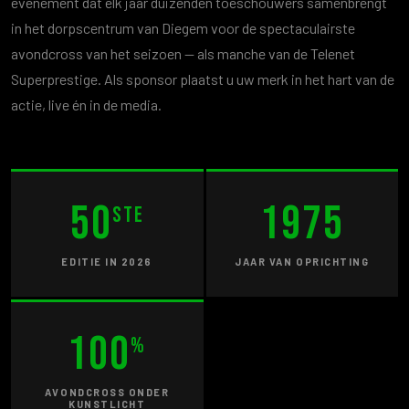
evenement dat elk jaar duizenden toeschouwers samenbrengt
in het dorpscentrum van Diegem voor de spectaculairste
avondcross van het seizoen — als manche van de Telenet
Superprestige. Als sponsor plaatst u uw merk in het hart van de
actie, live én in de media.
50
1975
ste
EDITIE IN 2026
JAAR VAN OPRICHTING
100
%
AVONDCROSS ONDER
KUNSTLICHT