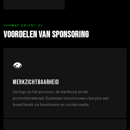
WAT KRIJGT U?
Voordelen van sponsoring
👁️
Merkzichtbaarheid
Uw logo op het parcours, de startboog en het
promotiemateriaal. Duizenden toeschouwers live plus een
breed bereik via livestreams en sociale media.