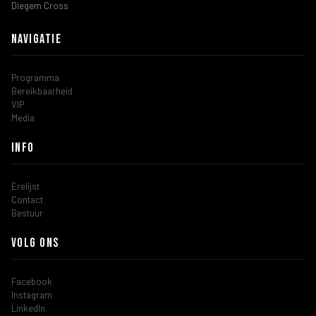
Diegem Cross
Navigatie
Programma
Bereikbaarheid
VIP
Media
Info
Erelijst
Contact
Bestuur
Volg ons
Facebook
Instagram
LinkedIn