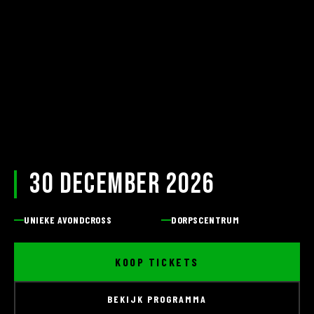
30 december 2026
Diegem Cross — unieke avondcross met k
UNIEKE AVONDCROSS
DORPSCENTRUM
KOOP TICKETS
BEKIJK PROGRAMMA