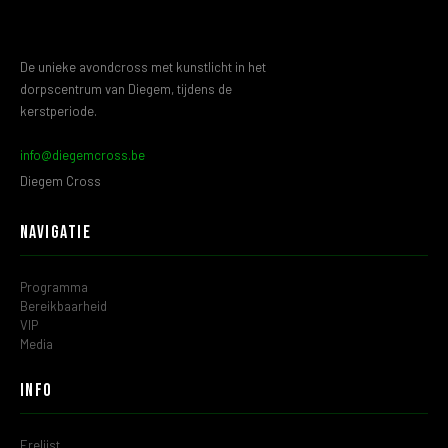
De unieke avondcross met kunstlicht in het
dorpscentrum van Diegem, tijdens de
kerstperiode.
info@diegemcross.be
Diegem Cross
Navigatie
Programma
Bereikbaarheid
VIP
Media
Info
Erelijst